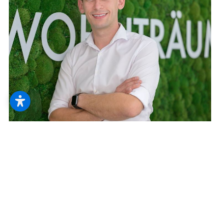
Haben
Sie Fragen?
Gesprächspartner
ING.
LUKAS MÜLLNER
lukas@muellner.at