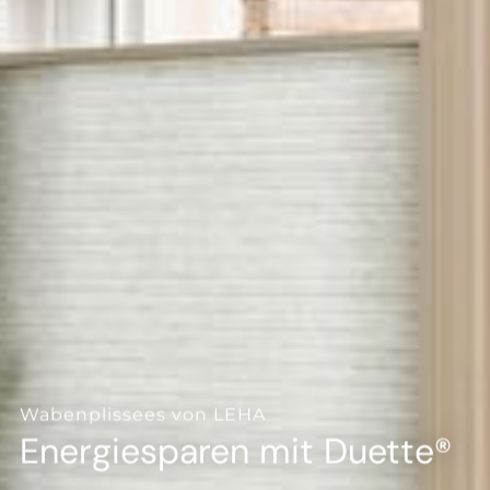
--
--
Wabenplissees von LEHA
Energiesparen mit Duette®