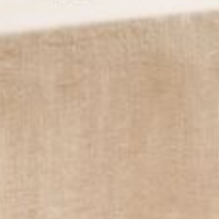
--
--