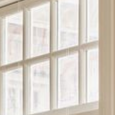
--
--