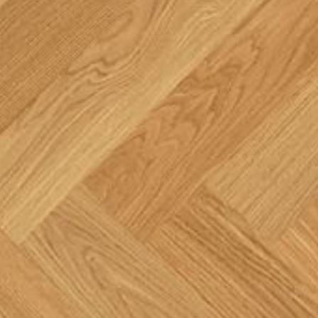
--
--