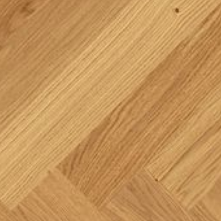
--
--