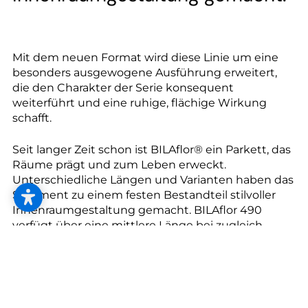
--
Mit dem neuen Format wird diese Linie um eine
besonders ausgewogene Ausführung erweitert,
die den Charakter der Serie konsequent
weiterführt und eine ruhige, flächige Wirkung
schafft.
Seit langer Zeit schon ist BILAflor® ein Parkett, das
Räume prägt und zum Leben erweckt.
Unterschiedliche Längen und Varianten haben das
Sortiment zu einem festen Bestandteil stilvoller
Innenraumgestaltung gemacht. BILAflor 490
verfügt über eine mittlere Länge bei zugleich
breiterer Proportion im Vergleich zu den weiteren
BILAflor Stabformaten. Dadurch entsteht eine
besondere Flächenwirkung – strukturierter als
längere Formate, zugleich ruhiger und homogener
als kürzere Stäbe. Innerhalb der BILAflor Serie