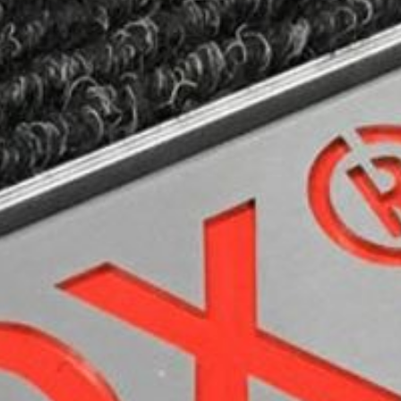
--
--