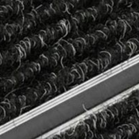
--
--