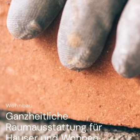
--
--
Wohnbau
Ganzheitliche
Raumausstattung für
Häuser und Wohnen