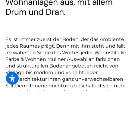
--
Wohnanlagen aus, mit allem
Drum und Dran.
Es ist immer zuerst der Boden, der das Ambiente
jedes Raumes prägt. Denn mit ihm steht und fällt
im wahrsten Sinne des Wortes jeder Wohnstil. Die
Farbe & Wohnen Müllner Auswahl an farblichen
und strukturellen Bodenangeboten reicht von
Vintage bis modern und verleiht jeder
Innenarchitektur ihren ganz unverwechselbaren
Stil. Denn Inneneinrichtung beschäftigt sich nicht
nur mit den Möbeln und Accessoires, sondern
beginnt dort, wo Raumgestaltung ihren Anfang
nimmt, nämlich beim Boden. Deshalb steigen Sie
ein in die Bodenwelt von Farbe & Wohnen Müllner
und genießen Sie die Vielfalt der fast
unbegrenzten Bodenmöglichkeiten.