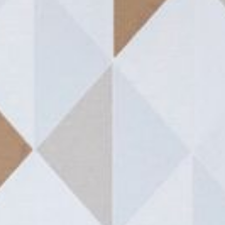
--
--