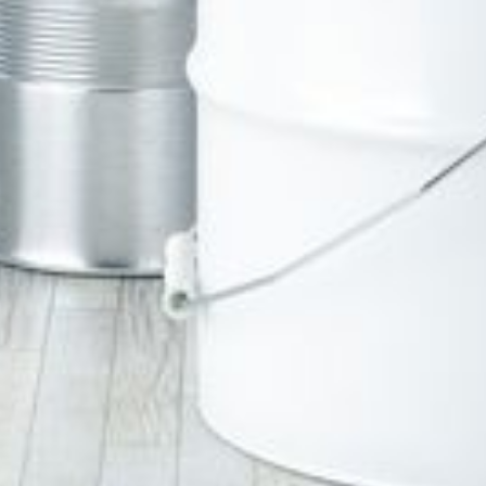
--
--